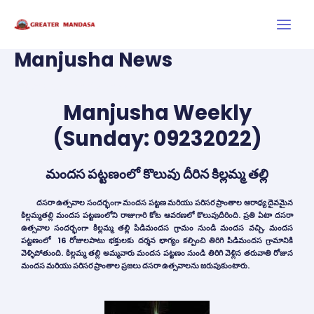
Skip
Main
to
Men
content
Manjusha News
Post
navigation
Leave a Comment
/
News
Manjusha Weekly
(Sunday: 09232022)
మందస పట్టణంలో కొలువు దీరిన కిల్లమ్మ తల్లి
దసరా ఉత్సవాల సందర్భంగా మందస పట్టణ మరియు పరిసర ప్రాంతాల ఆరాధ్య దైవమైన
కిల్లమ్మతల్లి మందస పట్టణంలోని రాజుగారి కోట ఆవరణలో కొలువుదీరింది. ప్రతి ఏటా దసరా
ఉత్సవాల సందర్భంగా కిల్లమ్మ తల్లి పిడిమందస గ్రామం నుండి మందస వచ్చి, మందస
పట్టణంలో 16 రోజులపాటు భక్తులకు దర్శన భాగ్యం కల్పించి తిరిగి పిడిమందస గ్రామానికి
వెళ్ళిపోతుంది. కిల్లమ్మ తల్లి అమ్మవారు మందస పట్టణం నుండి తిరిగి వెళ్లిన తరువాతి రోజున
మందస మరియు పరిసర ప్రాంతాల ప్రజలు దసరా ఉత్సవాలను జరుపుకుంటారు.