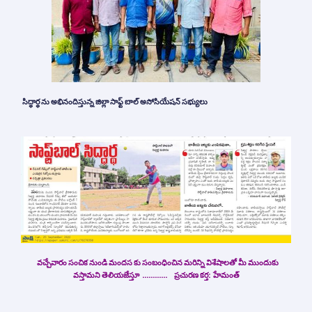
సిద్ధార్ధ ను అభినందిస్తున్న జిల్లా సాఫ్ట్ బాల్ అసోసియేషన్ సభ్యులు
వచ్చేవారం సంచిక నుండి మందస కు సంబంధించిన మరిన్ని విశేషాలతో మీ ముందుకు
వస్తామని తెలియజేస్తూ ………… ప్రచురణ కర్త: హేమంత్