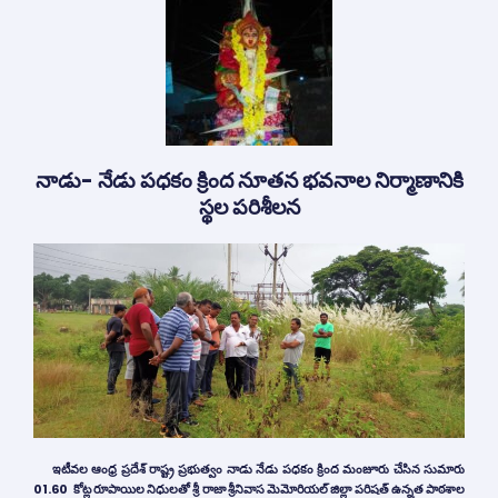
నాడు- నేడు పధకం క్రింద నూతన భవనాల నిర్మాణానికి
స్థల పరిశీలన
ఇటీవల ఆంధ్ర ప్రదేశ్ రాష్ట్ర ప్రభుత్వం నాడు నేడు పధకం క్రింద మంజూరు చేసిన సుమారు
01.60
కోట్ల
రూపాయిల
నిధులతో
శ్రీ రాజా శ్రీనివాస మెమోరియల్ జిల్లా పరిషత్ ఉన్నత పాఠశాల