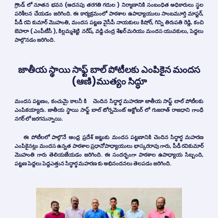
గ్రౌండ్
లో నూతన భవన (అదనపు తరగతి గదుల ) నిర్మాణానికి సంబంధిత అధికారులు స్థల
పరిశీలన చేయడం జరిగింది. ఈ కార్యక్రమంలో పాఠశాల ఉపాధ్యాయులు సాంబమూర్తి మాస్టర్,
పీడీ రవి కుమార్ మొహంతి, మందస పట్టణ వైసీపీ నాయకులు కిషోర్, గిన్ని తిరుపతి రెడ్డి, కంచి
బెహరా ( ఎంపీటీసీ ), కిల్లమ్మశెట్టి నరేష్, వడ్డి చంద్ర శేఖర్ మరియు మందస యువకులు, పెద్దలు
పాల్గొనడం జరిగింది.
జాతీయ స్థాయి సాఫ్ట్ బాల్ పోటీలకు ఎంపికైన మందస
(ఆణి)ముత్యం సిద్ధూ
మందస పట్టణం, కంచుమై కాలనీ కి చెందిన
సిద్ధార్ధ మహరణా
జాతీయ సాఫ్ట్ బాల్ పోటీలకు
ఎంపికయ్యారు. జాతీయ స్థాయి సాఫ్ట్ బాల్ టోర్నమెంట్ అక్టోబర్ లో
గుజరాత్ రాజధాని గాంధీ
నగర్
లో జరగనున్నాయి.
ఈ పోటీలలో పాల్గొనే ఆంధ్ర ప్రదేశ్ జట్టుకు మందస పట్టణానికి చెందిన సిద్ధార్ధ మహరణ
ఎంపికైనట్లు మందస ఉన్నత పాఠశాల ప్రధానోపాధ్యాయులు భాస్కరరావు గారు, పీడీ రవికుమార్
మొహంతి గారు తెలియజేయడం జరిగింది. ఈ సందర్భంగా పాఠశాల ఉపాధ్యాయ సిబ్బంది,
పట్టణ పెద్దలు పెద్దఎత్తున సిద్ధార్ధ మహరణ కు అభినందనలు తెలపడం జరిగింది.